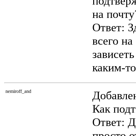
подтверж
на почту
Ответ: З
всего н
зависеть
каким-то
nemiroff_and
Добавлен
Как подт
Ответ: Д
просто о