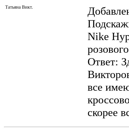
Татьяна Викт.
Добавлен
Подскаж
Nike Hyp
розового
Ответ: З
Викторов
все име
кроссово
скорее в