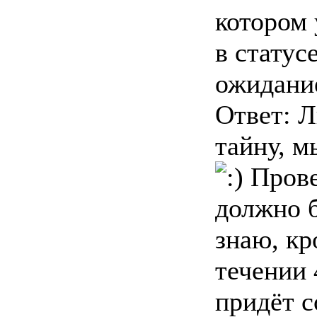
котором 
в статус
ожидани
Ответ: 
тайну, м
Прове
должно б
знаю, кр
течении 
придёт 