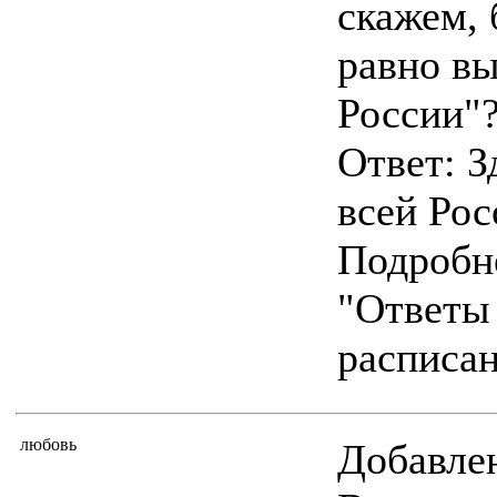
скажем, 
равно в
России"
Ответ: З
всей Рос
Подробне
"Ответы 
расписан
любовь
Добавлен