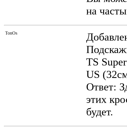
на часты
TonOs
Добавлен
Подскаж
TS Super
US (32см
Ответ: З
этих кро
будет.