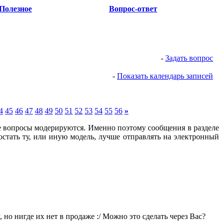
Полезное
Вопрос-ответ
-
Задать вопрос
-
Показать календарь записей
4
45
46
47
48
49
50
51
52
53
54
55
56
»
е вопросы модерируются
. Именно поэтому сообщения в разделе
остать ту, или иную модель, лучше отправлять на электронный
, но нигде их нет в продаже :/ Можно это сделать через Вас?