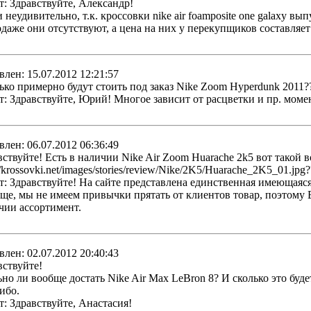
т: Здравствуйте, Александр!
и неудивительно, т.к. кроссовки nike air foamposite one galaxy 
одаже они отсутствуют, а цена на них у перекупщиков составляет
влен: 15.07.2012 12:21:57
ько примерно будут стоить под заказ Nike Zoom Hyperdunk 2011?
т: Здравствуйте, Юрий! Многое зависит от расцветки и пр. момен
влен: 06.07.2012 06:36:49
вствуйте! Есть в наличии Nike Air Zoom Huarache 2k5 вот такой 
//krossovki.net/images/stories/review/Nike/2K5/Huarache_2K5_01.jpg?
т: Здравствуйте! На сайте представлена единственная имеющаяся
ще, мы не имеем привычки прятать от клиентов товар, поэто
чии ассортимент.
влен: 02.07.2012 20:40:43
вствуйте!
ьно ли вообще достать Nike Air Max LeBron 8? И сколько это буд
ибо.
т: Здравствуйте, Анастасия!