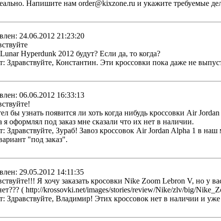
реально. Напишите нам order@kixzone.ru и укажите требуемые дел
влен: 24.06.2012 21:23:20
вствуйте
 Lunar Hyperdunk 2012 будут? Если да, то когда?
т: Здравствуйте, Константин. Эти кроссовки пока даже не выпус
влен: 06.06.2012 16:33:13
вствуйте!
тел бы узнать появится ли хоть когда нибудь кроссовки Air Jordan
а я оформлял под заказ мне сказали что их нет в наличии.
т: Здравствуйте, Зураб! Завоз кроссовок Air Jordan Alpha 1 в н
вариант "под заказ".
влен: 29.05.2012 14:11:35
вствуйте!!! Я хочу заказать кросовки Nike Zoom Lebron V, но у ва
ет??? ( http://krossovki.net/images/stories/review/Nike/zlv/big/Nik
т: Здравствуйте, Владимир! Этих кроссовок нет в наличии и уже н