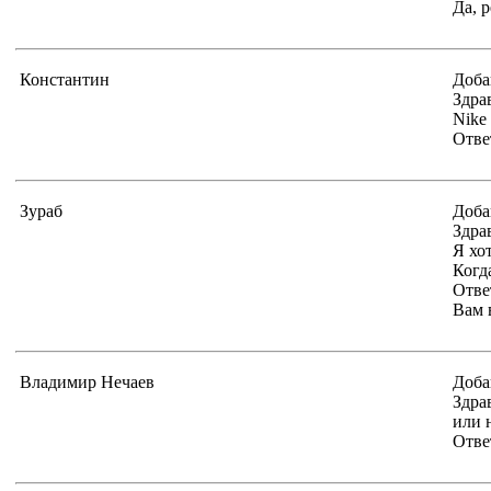
Да, 
Константин
Доба
Здра
Nike
Отве
Зураб
Доба
Здра
Я хо
Когд
Отве
Вам 
Владимир Нечаев
Доба
Здра
или н
Отве