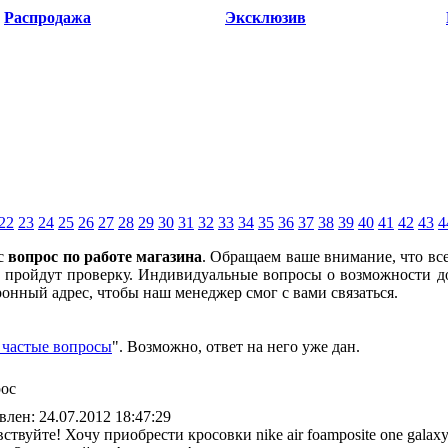
Распродажа
Эксклюзив
22
23
24
25
26
27
28
29
30
31
32
33
34
35
36
37
38
39
40
41
42
43
4
ас
вопрос по работе магазина
. Обращаем ваше внимание, что
вс
ак пройдут проверку. Индивидуальные вопросы о возможности д
ронный адрес, чтобы наш менеджер смог с вами связаться.
 частые вопросы
". Возможно, ответ на него уже дан.
ос
влен: 24.07.2012 18:47:29
ствуйте! Хочу приобрести кросовки nike air foamposite one galaxy