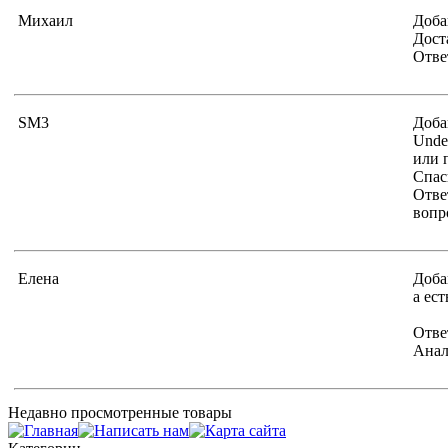
Михаил
Доба
Дост
Отве
SM3
Доба
Unde
или 
Спас
Отве
вопр
Елена
Доба
а ес
Отве
Анал
Недавно просмотренные товары