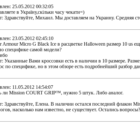
влен: 25.05.2012 00:32:05
авляете в Україну,скільки часу чекати=)
т: Здравствуйте, Михаил. Мы доставляем на Украину. Средняя сто
влен: 23.05.2012 02:45:10
r Armour Micro G Black Ice в расцветке Halloween размер 10 us е
по специфике самой модели?
ибо
т: Указанные Вами кроссовки есть в наличии в 10 размере. Разм
ос по специфике, но в этом обзоре есть подробнейший разбор данно
влен: 11.05.2012 14:54:07
ть ли Mission COURT GRIP™, нужно 5 штук. Либо аналог.
т: Здравствуйте, Елена. В наличии остался последний флакон Mi
огов, насколько нам известно, не существует. Остались вопросы