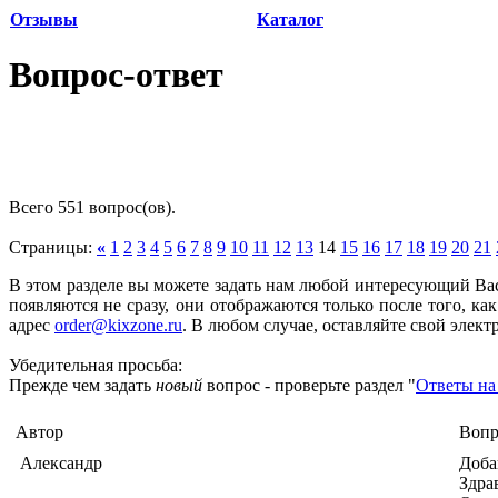
Отзывы
Каталог
Вопрос-ответ
Всего 551 вопрос(ов).
Страницы:
«
1
2
3
4
5
6
7
8
9
10
11
12
13
14
15
16
17
18
19
20
21
В этом разделе вы можете задать нам любой интересующий В
появляются не сразу, они отображаются только после того, к
адрес
order@kixzone.ru
. В любом случае, оставляйте свой элект
Убедительная просьба
:
Прежде чем задать
новый
вопрос - проверьте раздел "
Ответы на
Автор
Вопр
Александр
Доба
Здрав