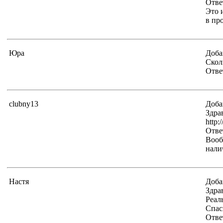
Отве
Это 
в пр
Юра
Доба
Скол
Отве
clubny13
Доба
Здра
http:
Отве
Вооб
нали
Настя
Доба
Здра
Реал
Спас
Отве