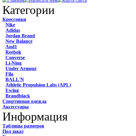
Категории
Кроссовки
Nike
Adidas
Jordan Brand
New Balance
And1
Reebok
Converse
Li-Ning
Under Armour
Fila
BALL'N
Athletic Propulsion Labs (APL)
Ewing
Brandblack
Спортивная одежда
Аксессуары
Информация
Таблицы размеров
Под заказ