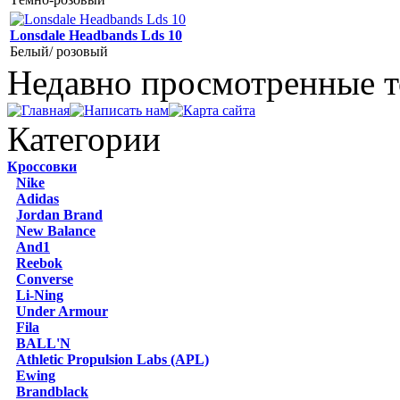
Lonsdale Headbands Lds 10
Белый/ розовый
Недавно просмотренные 
Категории
Кроссовки
Nike
Adidas
Jordan Brand
New Balance
And1
Reebok
Converse
Li-Ning
Under Armour
Fila
BALL'N
Athletic Propulsion Labs (APL)
Ewing
Brandblack