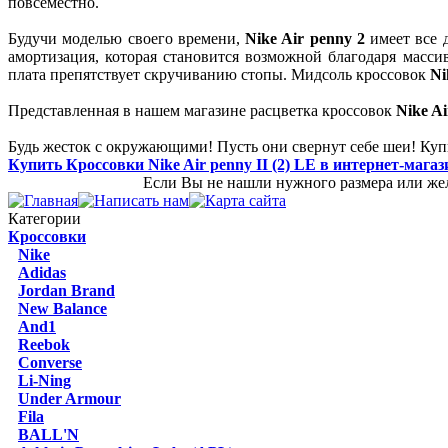
повсеместно.
Будучи моделью своего времени,
Nike Air penny 2
имеет все 
амортизация, которая становится возможной благодаря масс
плата препятствует скручиванию стопы. Мидсоль кроссовок
Ni
Представленная в нашем магазине расцветка кроссовок
Nike Ai
Будь жесток с окружающими! Пусть они свернут себе шеи! Ку
Купить Кроссовки Nike Air penny II (2) LE в интернет-магаз
Если Вы не нашли нужного размера или жел
Категории
Кроссовки
Nike
Adidas
Jordan Brand
New Balance
And1
Reebok
Converse
Li-Ning
Under Armour
Fila
BALL'N