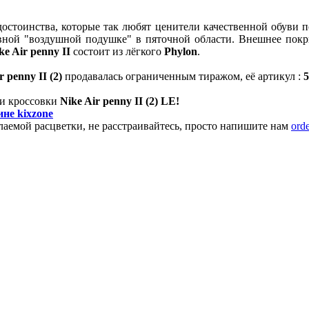
достоинства, которые так любят ценители качественной обуви п
ивной "воздушной подушке" в пяточной области.
Внешнее покр
ke Air penny II
состоит из лёгкого
Phylon
.
r penny II (2)
продавалась ограниченным тиражом, её артикул
:
5
пи кроссовки
Nike Air penny II (2) LE!
ине kixzone
аемой расцветки, не расстраивайтесь, просто напишите нам
ord